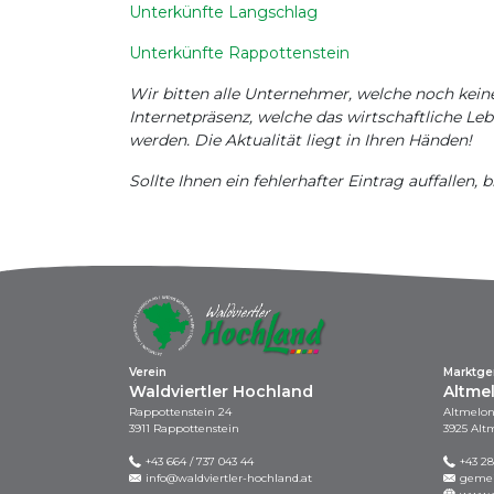
Unterkünfte Langschlag
Unterkünfte Rappottenstein
Wir bitten alle Unternehmer, welche noch kein
Internetpräsenz, welche das wirtschaftliche L
werden. Die Aktualität liegt in Ihren Händen!
Sollte Ihnen ein fehlerhafter Eintrag auffallen,
Verein
Marktg
Waldviertler Hochland
Altme
Rappottenstein 24
Altmelon
3911 Rappottenstein
3925 Alt
+43 664 / 737 043 44
+43 28
info@waldviertler-hochland.at
gemei