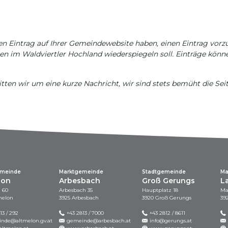
en Eintrag auf Ihrer Gemeindewebsite haben, einen Eintrag vor
eben im Waldviertler Hochland wiederspiegeln soll. Einträge kö
 bitten wir um eine kurze Nachricht, wir sind stets bemüht die Seit
emeinde
Marktgemeinde
Stadtgemeinde
Ma
lon
Arbesbach
Groß Gerungs
L
 60
Arbesbach 35
Hauptplatz 18
Ma
melon
3925 Arbesbach
3920 Groß Gerungs
39
13 / 292
+43 2813 / 7000
+43 2812 / 8611
nde@altmelon.gv.at
gemeinde@arbesbach.at
info@gerungs.at