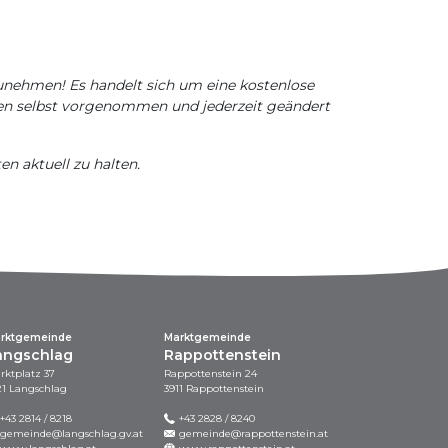
zunehmen! Es handelt sich um eine kostenlose
nnen selbst vorgenommen und jederzeit geändert
en aktuell zu halten.
rktgemeinde
Marktgemeinde
angschlag
Rappottenstein
rktplatz 37
Rappottenstein 24
21 Langschlag
3911 Rappottenstein
+43 2814 / 8218
+43 2828 / 8240
gemeinde@langschlag.gv.at
gemeinde@rappottenstein.at